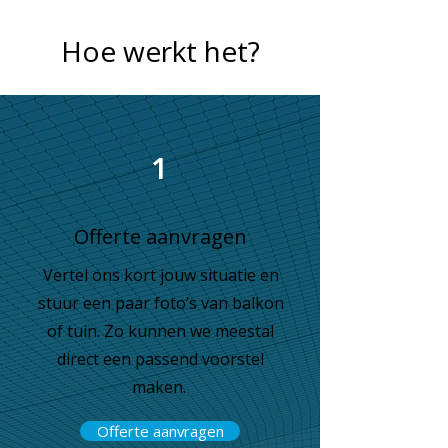
Hoe werkt het?
1
Offerte aanvragen
Vertel ons kort jouw situatie en
stuur een paar foto’s van balkon
of tuin. Zo kunnen we meestal
direct een passend voorstel
maken.
Offerte aanvragen