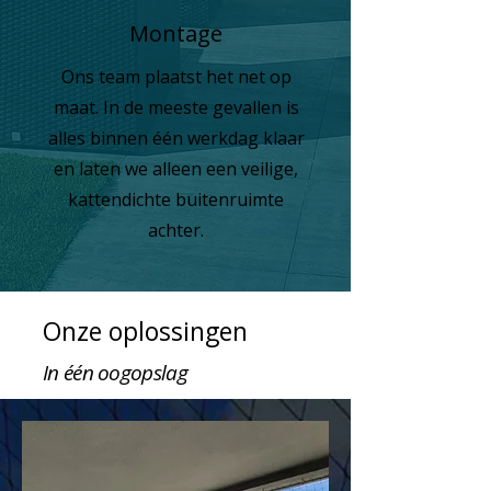
Montage
Ons team plaatst het net op
maat. In de meeste gevallen is
alles binnen één werkdag klaar
en laten we alleen een veilige,
kattendichte buitenruimte
achter.
Onze oplossingen
In één oogopslag