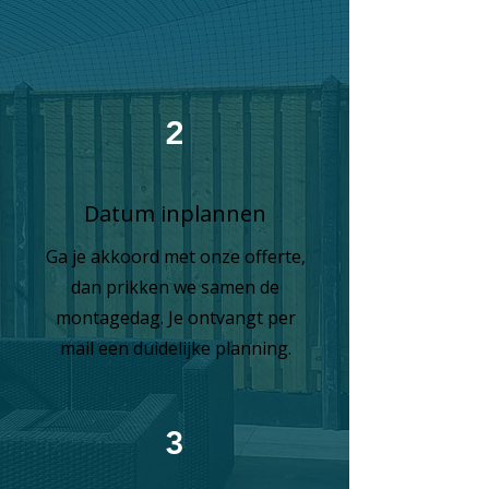
2
Datum inplannen
Ga je akkoord met onze offerte,
dan prikken we samen de
montagedag. Je ontvangt per
mail een duidelijke planning.
3